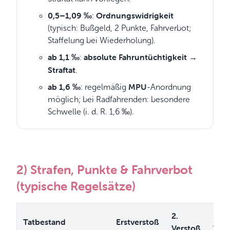
0,5–1,09 ‰
Ordnungswidrigkeit
:
(typisch: Bußgeld, 2 Punkte, Fahrverbot;
Staffelung bei Wiederholung).
ab 1,1 ‰
absolute Fahruntüchtigkeit
:
→
Straftat
.
ab 1,6 ‰
MPU
: regelmäßig
-Anordnung
möglich; bei Radfahrenden: besondere
Schwelle (i. d. R. 1,6 ‰).
2) Strafen, Punkte & Fahrverbot
(typische Regelsätze)
2.
3.
Tatbestand
Erstverstoß
Verstoß
Vers