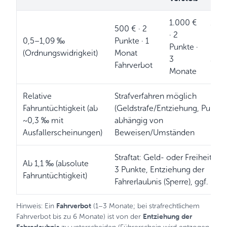
1.000 €
1.50
500 € · 2
· 2
· 2
0,5–1,09 ‰
Punkte · 1
Punkte ·
Punk
(Ordnungswidrigkeit)
Monat
3
3
Fahrverbot
Monate
Mon
Relative
Strafverfahren möglich
Fahruntüchtigkeit (ab
(Geldstrafe/Entziehung, Punkte)
~0,3 ‰ mit
abhängig von
Ausfallerscheinungen)
Beweisen/Umständen
Straftat: Geld- oder Freiheitsstr
Ab 1,1 ‰ (absolute
3 Punkte, Entziehung der
Fahruntüchtigkeit)
Fahrerlaubnis (Sperre), ggf. MPU
Fahrverbot
Hinweis: Ein
(1–3 Monate; bei strafrechtlichem
Entziehung der
Fahrverbot bis zu 6 Monate) ist von der